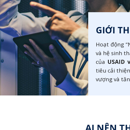
GIỚI T
Hoạt động “
và hệ sinh th
của
USAID 
tiêu cải thi
vượng và tăn
AI NÊN T