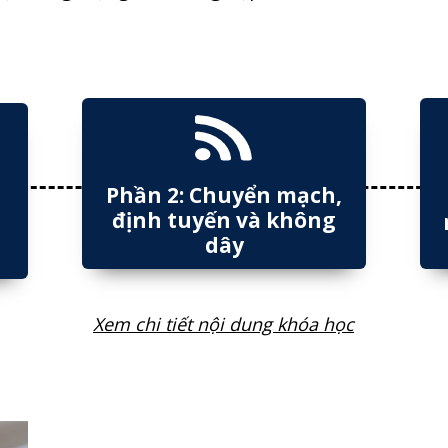
Phần 2: Chuyển mạch,
định tuyến và không
dây
Xem chi tiết nội dung khóa học